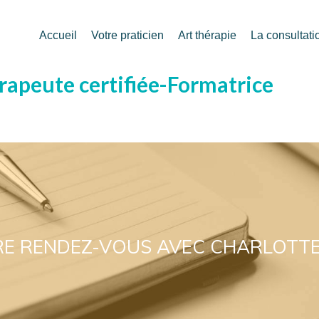
Accueil
Votre praticien
Art thérapie
La consultati
érapeute certifiée-Formatrice
E RENDEZ-VOUS AVEC CHARLOTT